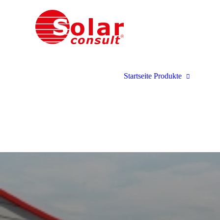
PV-
Sol
Spe
Dyn
Str
Sol
Wal
Produk
Startseite
Produkte
Car
Win
Wä
Inst
Kli
Webe
Inst
Ers