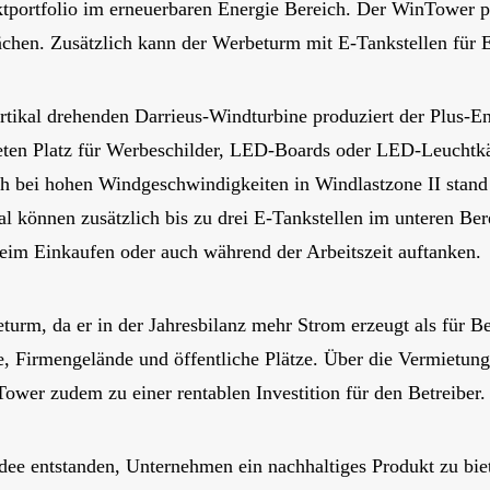
ktportfolio im erneuerbaren Energie Bereich. Der WinTower 
lächen. Zusätzlich kann der Werbeturm mit E-Tankstellen für 
rtikal drehenden Darrieus-Windturbine produziert der Plus-
eten Platz für Werbeschilder, LED-Boards oder LED-Leuchtkä
ch bei hohen Windgeschwindigkeiten in Windlastzone II stand
al können zusätzlich bis zu drei E-Tankstellen im unteren Be
eim Einkaufen oder auch während der Arbeitszeit auftanken.
urm, da er in der Jahresbilanz mehr Strom erzeugt als für Be
e, Firmengelände und öffentliche Plätze. Über die Vermietun
wer zudem zu einer rentablen Investition für den Betreiber.
Idee entstanden, Unternehmen ein nachhaltiges Produkt zu b