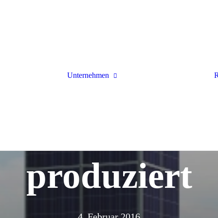
Anlagen
arstromspeicher
ichernachrüstung
amische
omtarife
Über uns
arZaun
Team
lbox
tvorstellung:
Unternehmen
R
Stellenangebote
port
Systemtechnik
tower
Downloads
rmepumpen
allation
maanlagen
turm der Öko
allation
atzwechselrichter
produziert
4. Februar 2016