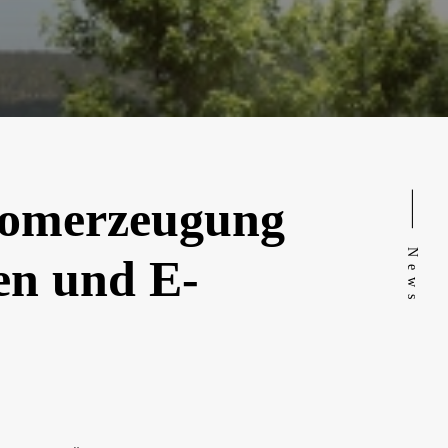
⸻ News
tromerzeugung
en und E-