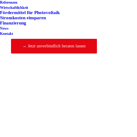
Referenzen
sowie die Integration eines dynamischen Stromtarifs, eines
Wirtschaftlichkeit
Fördermittel für Photovoltaik
Smart Meters und eines intelligenten Home Energy
Stromkosten einsparen
Finanzierung
Management Systems (HEMS).
News
Kontakt
→ Jetzt unverbindlich beraten lassen