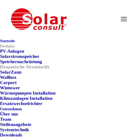
Dynamische Stromtarife
und All-in-One-Lösungen
Startseite
Produkte
von SolarConsult
PV-Anlagen
Solarstromspeicher
Speichernachrüstung
Dynamische Stromtarife
SolarZaun
In einer Zeit steigender Energiepreise und wachsender
Wallbox
Anforderungen an Nachhaltigkeit wird die intelligente
Carport
Wintower
Steuerung von Stromverbrauch und Produktion immer
Wärmepumpen Installation
wichtiger. Als führender Anbieter von Photovoltaikanlagen
Klimaanlagen Installation
Ersatzwechselrichter
in der Region Ludwigsburg, geht SolarConsult nun eine
Unternehmen
innovative Partnerschaft mit SpotMyEnergy ein. Dadurch
Über uns
Team
wird Kunden eine zukunftsweisende Komplettlösung für Ihr
Stellenangebote
Systemtechnik
Energiemanagement angeboten. Diese umfasst die
Downloads
Installation von Photovoltaikanlagen, Speichern, Wallboxen