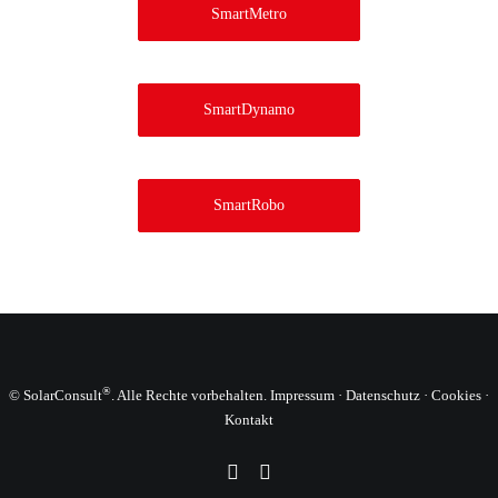
SmartMetro
SmartDynamo
SmartRobo
®
©
SolarConsult
. Alle Rechte vorbehalten.
Impressum
·
Datenschutz
·
Cookies
·
Kontakt