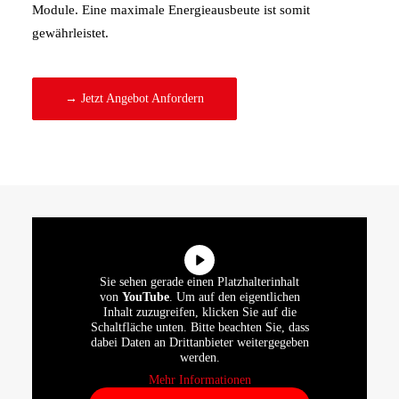
Module. Eine maximale Energieausbeute ist somit
gewährleistet.
→ Jetzt Angebot Anfordern
Sie sehen gerade einen Platzhalterinhalt
von
YouTube
. Um auf den eigentlichen
Inhalt zuzugreifen, klicken Sie auf die
Schaltfläche unten. Bitte beachten Sie, dass
dabei Daten an Drittanbieter weitergegeben
werden.
Mehr Informationen