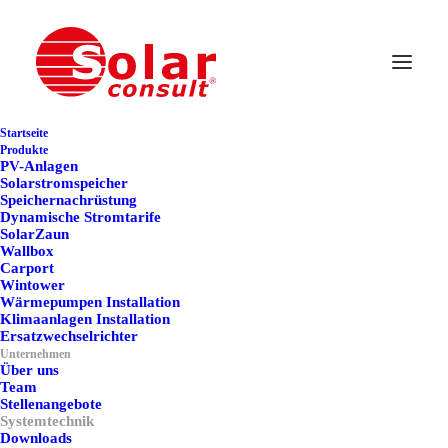
Systemtechnik
Startseite
Jedes Dach kann für
Produkte
PV-Anlagen
Solarstromspeicher
Photovoltaik genutzt
Speichernachrüstung
Dynamische Stromtarife
werden
SolarZaun
Wallbox
Carport
Wintower
Wärmepumpen Installation
Dachgauben, Schornsteine, benachbarte Gebäudeteile,
Klimaanlagen Installation
Bäume oder sonstige Hindernisse – nicht immer lässt sich
Ersatzwechselrichter
Unternehmen
vermeiden, dass sie ihre Schatten auf Solaranlagen werfen.
Über uns
Team
Bei herkömmlichen Solaranlagen wirkt sich eine
Stellenangebote
Systemtechnik
verschattete Solarzelle wie ein Knick in einem
Downloads