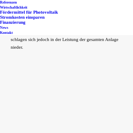
Gartenschlauch aus. Sie blockiert den Stromfluss der
Referenzen
Wirtschaftlichkeit
ganzen Modulreihe, wird dadurch stark belastet und führt
Fördermittel für Photovoltaik
zu teilweise drastischen Einbußen beim Stromertrag.
Stromkosten einsparen
Finanzierung
Betroffen von der Ursache sind meist nur einzelne oder
News
wenige Module der PV-Anlage – die Auswirkungen
Kontakt
schlagen sich jedoch in der Leistung der gesamten Anlage
nieder.