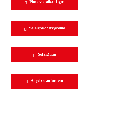
Photovoltaikanlagen
Solarspeichersysteme
SolarZaun
Angebot anfordern