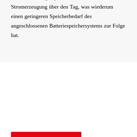
Stromerzeugung über den Tag, was wiederum
einen geringeren Speicherbedarf des
angeschlossenen Batteriespeichersystems zur Folge
hat.
Erfahren Sie mehr über unsere leistungsstarken
Solarspeichersysteme, innovativen SolarZäune und
effizienten Photovoltaikanlagen. Klicken Sie auf
die folgenden Themen, um mehr darüber zu
erfahren: