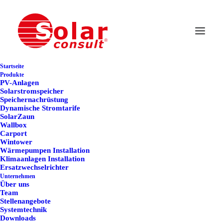
1000
Startseite
Produkte
Photovoltaikspeichersyste
PV-Anlagen
Solarstromspeicher
am Netz
Speichernachrüstung
Dynamische Stromtarife
SolarZaun
Wallbox
12. August 2024
Carport
Wintower
Wärmepumpen Installation
Klimaanlagen Installation
Ersatzwechselrichter
Unternehmen
Über uns
Team
Stellenangebote
Systemtechnik
Downloads